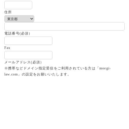
住所
電話番号
(必須）
Fax
メールアドレス
(必須）
※携帯などドメイン指定受信をご利用されている方は「moegi-
law.com」の設定をお願いいたします。
※ezweb.ne.jpで終わるアドレス宛のメールが届かないケースが多発し
ておりますので，可能であれば別のアドレスの設定をお願いします。
女性弁護士への相談希望の有無
※希望については女性のご相談者様で、かつ、家庭問題を対象とする
相談に限らせていただきます。
有り
無し
ご相談内容
(必須）